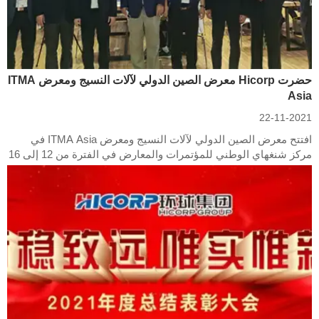
حضرت Hicorp معرض الصين الدولي لآلات النسيج ومعرض ITMA
Asia
22-11-2021
افتتح معرض الصين الدولي لآلات النسيج ومعرض ITMA Asia في
مركز شنغهاي الوطني للمؤتمرات والمعارض في الفترة من 12 إلى 16
يونيو. جلبت Hicorp Machinery أربعة منتجات تم بحثها حديثًا من HCP
2025 بالإضافة إلى Intelligent Combined Roving M