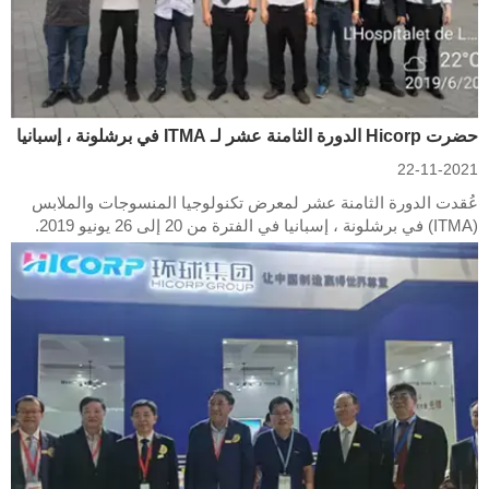
حضرت Hicorp الدورة الثامنة عشر لـ ITMA في برشلونة ، إسبانيا
22-11-2021
عُقدت الدورة الثامنة عشر لمعرض تكنولوجيا المنسوجات والملابس
(ITMA) في برشلونة ، إسبانيا في الفترة من 20 إلى 26 يونيو 2019.
يُعقد كل أربع سنوات ، والمعروف باسم "الأولمبي" لصناعة المنسوجات
العالمية ، وكان ITMA هو أحدث منصة تقنية لـ تظهر ال