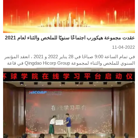
عقدت مجموعة هيكورب اجتماعًا سنويًا للملخص والثناء لعام 2021
11-04-2022
في تمام الساعة 9:00 صباحًا في 28 يناير 2022 و 2021 ، انعقد المؤتمر
السنوي للملخص والثناء لمجموعة Qingdao Hicorp Group في قاعة
متعددة الوظائف بالمقر الرئيسي. موضوع المؤتمر هو "انطلق بثبات
وقم بالوصول إلى قاعدة بعيدة على الابتكار والممارسة".